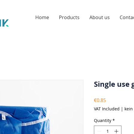
Home
Products
About us
Conta
Single use 
Price
€0.85
VAT Included
|
kein
Quantity
*