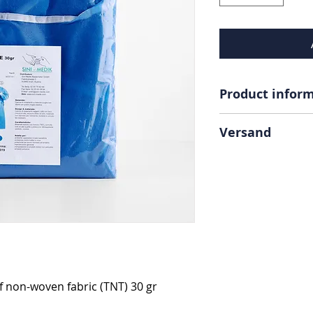
Product infor
DIN EN ISO 13795-
Versand
Versandkosten 8,
Ab 300,00 € Beste
Lieferung innerha
Solange der Vorra
Bestellungen wer
first served“ Prin
Es gelten die all
Geschäftsbedingu
 non-woven fabric (TNT) 30 gr
und Zertifikate au