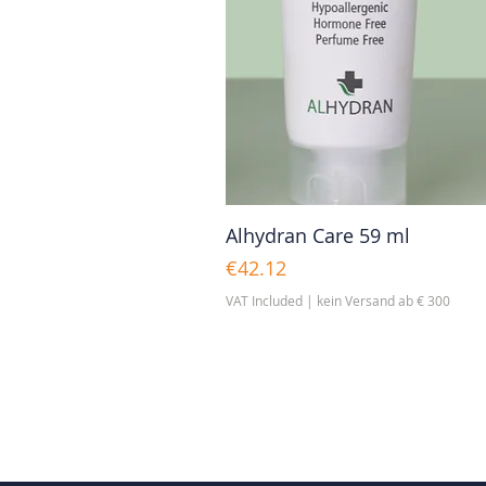
Alhydran Care 59 ml
Price
€42.12
VAT Included
|
kein Versand ab € 300