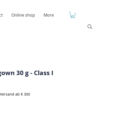
ct
Online shop
More
gown 30 g - Class I
 Versand ab € 300