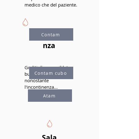
medico che del paziente.
Incontine
Contam
nza
Goditi di nuovo il lato
Contam cubo
buono della vita
nonostante
l'incontinenza...
Atam
Sala