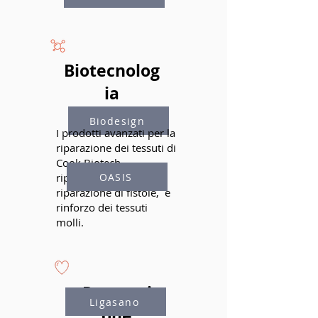
Biotecnolog
ia
Biodesign
I prodotti avanzati per la
riparazione dei tessuti di
Cook Biotech,
OASIS
riparazione di ernie,
riparazione di fistole, e
rinforzo dei tessuti
molli.
Prevenzi
Ligasano
one