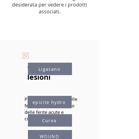
desiderata per vedere i prodotti
associati.
Cura delle
Ligasano
lesioni
Prodotti innovativo delle
epicite hydro
ferite per il trattamento
delle ferite acute e
croniche
Curea
WOUND