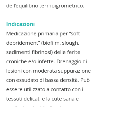
dell’equilibrio termoigrometrico.
Indicazioni
Medicazione primaria per “soft
debridement” (biofilm, slough,
sedimenti fibrinosi) delle ferite
croniche e/o infette. Drenaggio di
lesioni con moderata suppurazione
con essudato di bassa densità. Può
essere utilizzato a contatto con i
tessuti delicati e la cute sana e
perilesionale. Medicazione
secondaria specificamente indicata
per le ferite infette dove è richiesta
una medicazione altamente