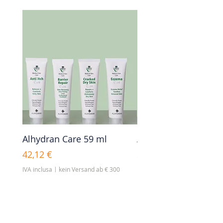
Alhydran Care 59 ml
Alhydran
Prezzo
Prezzo
42,12 €
25,85 €
IVA inclusa
|
kein Versand ab € 300
IVA inclusa