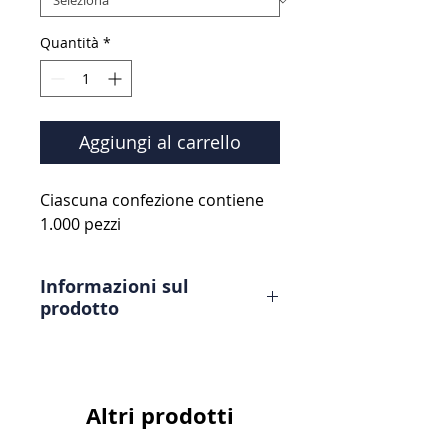
Quantità
*
Aggiungi al carrello
Ciascuna confezione contiene
1.000 pezzi
Informazioni sul
prodotto
Copriscarpe in PVC con bordo
elasticizzato,
20 μm
Altri prodotti