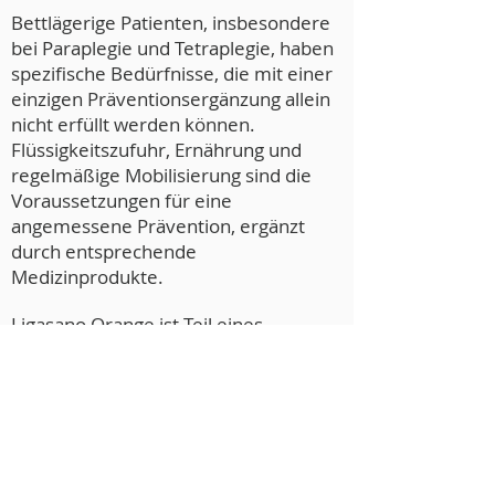
Bettlägerige Patienten, insbesondere
bei Paraplegie und Tetraplegie, haben
spezifische Bedürfnisse, die mit einer
einzigen Präventionsergänzung allein
nicht erfüllt werden können.
Flüssigkeitszufuhr, Ernährung und
regelmäßige Mobilisierung sind die
Voraussetzungen für eine
angemessene Prävention, ergänzt
durch entsprechende
Medizinprodukte.
Ligasano Orange ist Teil eines
Präventionssystems, das speziell auf
die spezifischen Bedürfnisse jedes
Patienten abgestimmt ist. Bei
bettlägerigen Patienten stellt Ligasano
Orange die strukturelle Basis der
Auflagefläche dar und muss mit